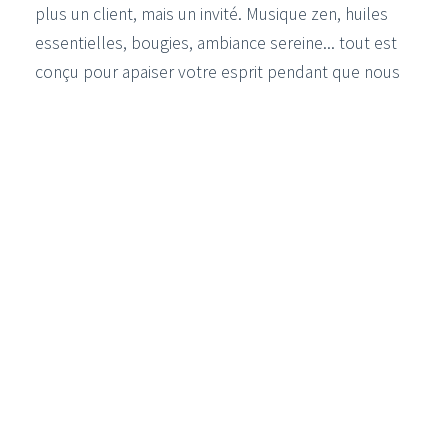
plus un client, mais un invité. Musique zen, huiles
essentielles, bougies, ambiance sereine... tout est
conçu pour apaiser votre esprit pendant que nous
redessinons votre confiance.
Pour ceux qui le souhaitent, nous allons encore
plus loin grâce à notre partenariat avec
kbzen.ch
,
pour des séances de préparation par l'hypnose,
transformant la séance en un pur moment de
relaxation.
De Montreux ou Vevey ? Votre
solution SMP est à Aigle.
Que vous cherchiez un
effet "crâne rasé"
(Shaved Look) pour une allure plus jeune,