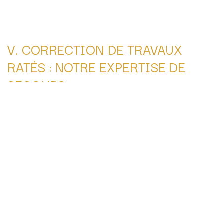
V. CORRECTION DE TRAVAUX
RATÉS : NOTRE EXPERTISE DE
SECOURS
De nombreuses personnes nous consultent pour un
tatouage de tête raté
effectué ailleurs. Virage au
bleu, points trop gros ou ligne frontale artificielle : nous
sommes les spécialistes de la neutralisation et de la
correction de SMP en Suisse Romande. Nous
transformons un complexe en une réussite
indécelable.