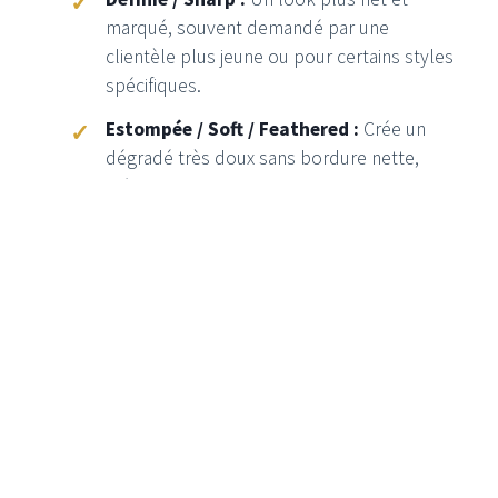
marqué, souvent demandé par une
clientèle plus jeune ou pour certains styles
spécifiques.
Estompée / Soft / Feathered :
Crée un
dégradé très doux sans bordure nette,
idéal pour un effet ultra-naturel ou pour
les peaux claires.
Mature / En Recul :
Respecte le
processus de vieillissement naturel en
plaçant la ligne légèrement plus haut, pour
une crédibilité maximale sur le long terme.
Le choix final dépend de notre discussion et de ce
qui
harmonisera le mieux votre visage
.