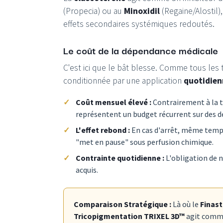
(Propecia) ou au
Minoxidil
(Regaine/Alostil)
effets secondaires systémiques redoutés.
Le coût de la dépendance médicale
C'est ici que le bât blesse. Comme tous les t
conditionnée par une application
quotidienn
Coût mensuel élevé :
Contrairement à la t
représentent un budget récurrent sur des d
L'effet rebond :
En cas d'arrêt, même tempora
"met en pause" sous perfusion chimique.
Contrainte quotidienne :
L'obligation de n
acquis.
Comparaison Stratégique :
Là où le
Finast
Tricopigmentation TRIXEL 3D™
agit comm