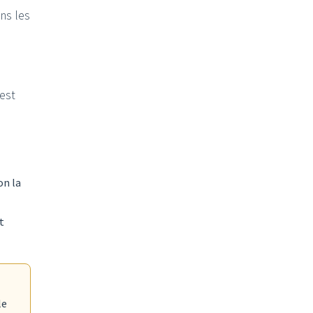
ns les
est
on la
t
le