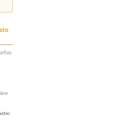
ste
arfois
ière
lter.