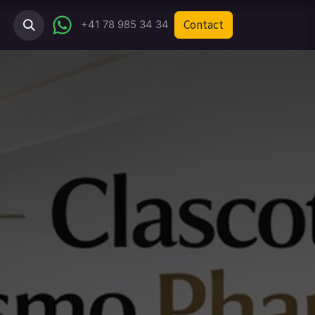
Contact
ct
Tricopigmentation-Suisse
+41 78 985 34 34