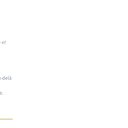
 et
u-delà
e.