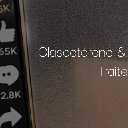
Clascotérone &
Trait