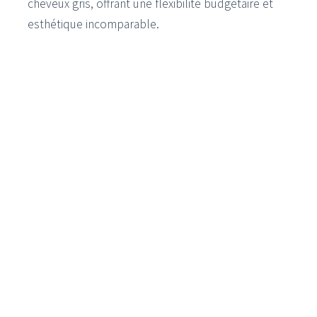
cheveux gris, offrant une flexibilité budgétaire et
esthétique incomparable.
4. Une Efficacité Universelle et
Correctrice (Même Après une
Greffe)
Le succès d'une greffe dépend de la qualité de
votre zone donneuse. Si celle-ci est pauvre,
l'opération est impossible. La tricopigmentation,
elle, est universelle et fonctionne pour tous les
stades de calvitie.